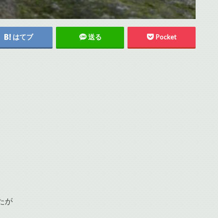
はてブ
送る
Pocket
たが