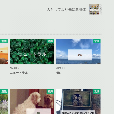
人としてより先に意識体
意識
意識
意識
2024.8.6
2024.8.9
ニュートラル
4%
意識
意識
意識