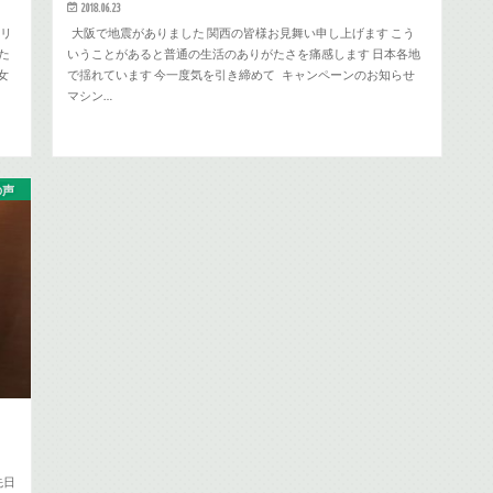
2018.06.23
ネリ
大阪で地震がありました 関西の皆様お見舞い申し上げます こう
た
いうことがあると普通の生活のありがたさを痛感します 日本各地
女
で揺れています 今一度気を引き締めて キャンペーンのお知らせ
マシン…
の声
先日