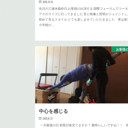
2018.10.10
先日の三連休最終日 お客様の出演する 国際フォーラムでコー
アスのライブに行ってきました 音と映像と照明がジョイントし
初めて見るスタイル とても楽しませていただきました 実は彼
小学校か…
お客様
中心を感じる
2018.01.31
一月最後の日 皆既日食見てますか？ 素晴らしいですね！！ 