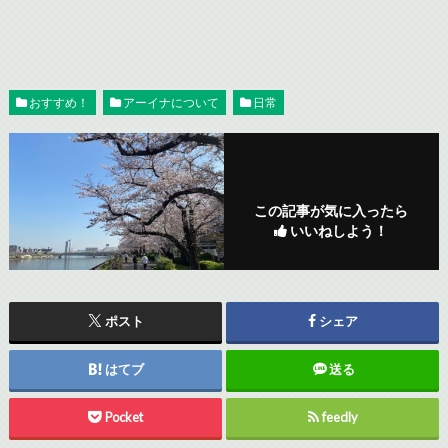
おすすめ！
アーイナについて
日常
この記事が気に入ったら
いいねしよう！
ポスト
シェア
はてブ
送る
Pocket
feedly