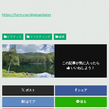
https://form.run/@ainapilates
ピラティス
ファスティング
健康
この記事が気に入ったら
いいねしよう！
ポスト
シェア
はてブ
送る