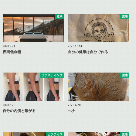
健康
健康
2020.9.24
2020.10.14
夜間低血糖
自分の健康は自分で作る
ファスティング
健康
2020.6.2
2020.6.20
自分の内側と繋がる
ヘナ
ピラティス
健康