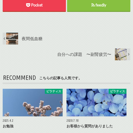
Pocket
feedly
夜間低血糖
自分への課題 〜副腎疲労〜
RECOMMEND
こちらの記事も人気です。
ピラティス
ピラティス
2025.4.2
2020.7.18
お勉強
お客様から質問がありました